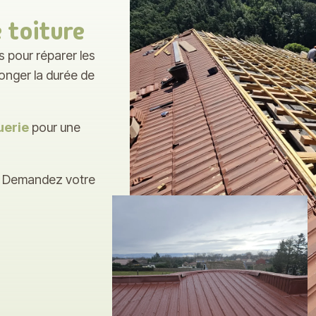
 toiture
 pour réparer les
onger la durée de
uerie
pour une
 ? Demandez votre