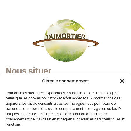
Nous situer
Gérer le consentement
9 chemin des Frères Lumière 42110 Feurs
Certifications
Pour offrir les meilleures expériences, nous utilisons des technologies
telles que les cookies pour stocker et/ou accéder aux informations des
La société Dumortier est labéllisée RGE et agréée
appareils. Le fait de consentir à ces technologies nous permettra de
traiter des données telles que le comportement de navigation ou les ID
sur la pose de Velux.
uniques sur ce site. Le fait de ne pas consentir ou de retirer son
Vous avez un projet ?
consentement peut avoir un effet négatif sur certaines caractéristiques et
fonctions.